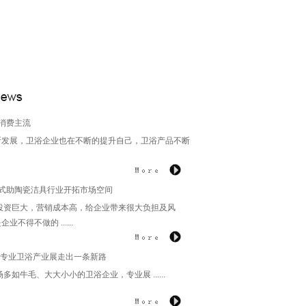
消费主流
发展，卫浴企业也在不断的提升自己，卫浴产品不断
式助陶瓷洁具行业开拓市场空间
投资巨大，营销成本高，给企业带来很大负担及风
不得不做的 ......
HB1
BY-452HB
BY-417HB
B
,专业卫浴产业展走出一条新路
牛毛、大大小小的卫浴企业，专业展 ......