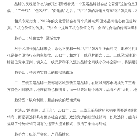
品牌的灵魂是什么?如何让消费者看见一个卫浴品牌就会趋之若鹜?这恰恰是卫浴
战"、"广告战"、"包装战"、"促销战"之后，卫浴品牌的营销只有萦绕品牌灵魂
相关专家指出，2012年的文化营销会有两个关键点;即卫浴品牌核心价值提炼
掘。2.核心价值的传播。卫浴企业提炼了核心价值之后，会通过合适的传播渠道
趋势三：错位竞争+区域竞争
对于区域强势品牌来说，永远不要和一线卫浴品牌发生正面冲突，那样将耗时耗
张是整个卫浴行业的主旋律。2012年，相对于一线品牌而言，二、三线区域性
牌错位竞争原则，切入在一线品牌和不入流的品牌之间狭小价格空隙中，将满足
趋势四：持续夯实自己的根据地市场
二、三线卫浴品牌一般都是区域强势卫浴品牌，在区域局部市场成为了王者，
方特色相对较浓，地理优势也很明显，而一旦走出这个地方，品牌不占"天时、地
趋势五：以奇制胜，超越传统的经销策略
兵法云"以奇胜，以正合"。2012年，二、三线卫浴品牌的营销更需要以奇制
销商，而是要选择具有更多社会资源、政治资源的新型经销商，如此选择，能有
规避了传统经销商固有的运营大流通模式，激活了渠道与终端。
趋势六：组织严密化、产品品牌化