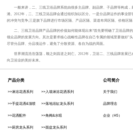
一般来讲，二、三线卫浴品牌系统由很多主品牌、副品牌、子品牌等构成，最
淆。2012年，二、三线卫浴品牌会通过组织加以区分。一是分品牌运作的事业部
的冲突与竞争;三是旗下品牌进行市场区隔、产品区隔、渠道布局区隔、价格区
二、三线卫浴品牌产品品牌的价值如何能体现出来?首先要明确了卫浴品牌的
领众品牌的发展方向。其次是要求核心战略性品牌在自己专属的领域里要做好"头
尽管分品牌、分品项运作，避免了分散资源、各自为战的局面。
世界潮流浩浩荡荡，顺之则昌逆之则亡。2012年，卫浴二、三线品牌发展已
向卫浴业的美好未来。
产品分类
公司简介
>>淋浴花洒系列
>>入墙淋浴花洒系列
关于我们
>>手提花洒&顶喷
>>落地浴缸龙头系列
品牌理念
>>花洒配件
>>角阀&水咀
企业（H5）
>>厨房龙头系列
>>面盆龙头系列