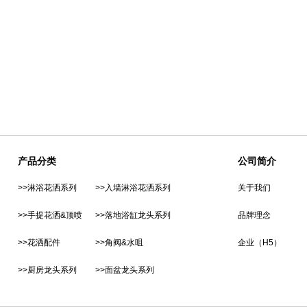
产品分类
公司简介
>>淋浴花洒系列
>>入墙淋浴花洒系列
关于我们
>>手提花洒&顶喷
>>落地浴缸龙头系列
品牌理念
>>花洒配件
>>角阀&水咀
企业（H5）
>>厨房龙头系列
>>面盆龙头系列